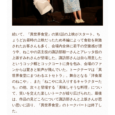
続いて、『異世界食堂』の第1話の上映がスタート。ち
ょうどお昼時の上映だったため本編によって食欲を刺激
されたお客さんも多く、会場内全体に若干の空腹感が漂
う中、ねこやの店主役の諏訪部順一さんとアレッタ役の
上坂すみれさんが登場した。諏訪部さんは自ら用意した
というコック帽とコックコートに身を包み、会場のファ
ンからは驚きと歓声が飛んでいた。トークテーマは「異
世界食堂にまつわるエトセトラ」。舞台となる「洋食屋
のねこや」、また「ねこやに出入りするキャラクターた
ち」の他、次々と登場する「美味しそうな料理」につい
て、笑いを交えた楽しいトークが繰り広げられた。最後
は、作品の見どころについて諏訪部さんと上坂さんが思
い思いに語り、『異世界食堂』のトークパートは終了し
た。