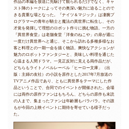
作品の本編を放送に先駆けて観られるだけでなく、キャ
スト陣のトークによってその奥深い魅力に迫ることので
きる貴重な場となった。『ナイツ＆マジック』は凄腕プ
ログラマーの青年が騎士と魔法の異世界に転生し、その
才覚を発揮して理想のロボット作りに挑む物語。一方の
『異世界食堂』は老舗食堂「洋食のねこや」の扉が週に
一度だけ異世界へと通じ、そこから訪れる多種多様なお
客と料理との一期一会を描く物語。爽快なアクションが
魅力のロボットファンタジーと、美味しい料理を通じた
心温まる人間ドラマ。一見正反対に見える両作品だが、
どちらもライトノベルレーベル「ヒーロー文庫」（出
版：主婦の友社）の小説を原作とした2017年7月放送の
TVアニメ作品であり、ともに異世界をテーマにした作
品ということで、合同でのイベントが開催された。会場
には両作の原作ファンはもちろん、どちらの原作も未読
の人まで、集まったファンは年齢層もバラバラ。その誰
もが今回の上映イベントに期待を寄せている様子だっ
た。