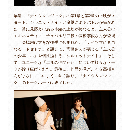
早速、『ナイツ＆マジック』の第1章と第2章の上映がス
タート。シルエットナイトと魔獣によるバトルが描かれ
た非常に見応えのある本編の上映が終わると、主人公の
エルネスティ・エチェバルリア役の高橋李依さんが登場
し、会場内は大きな拍手に包まれた。「ナイツマにまつ
わるエトセトラ」と題して、高橋さんが演じる「主人公
の少年エル」や個性溢れる「シルエットナイト」、そし
て、ユニークな「エルの仲間たち」について様々なトー
クが繰り広げられた。最後に、作品の見どころを高橋さ
んがまさにエルのように熱く語り、『ナイツ＆マジッ
ク』のトークパートは終了した。