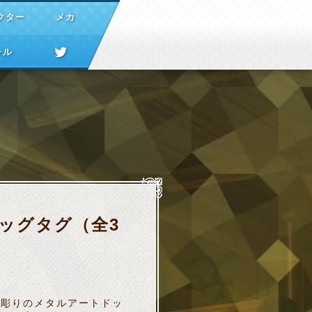
クター
メカ
ャル
ッグタグ（全3
し彫りのメタルアートドッ