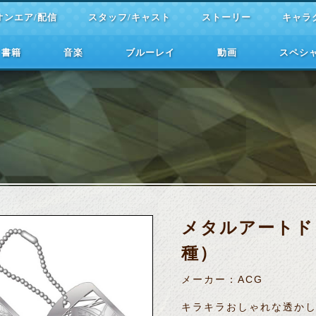
オンエア/配信
スタッフ/キャスト
ストーリー
キャラ
書籍
音楽
ブルーレイ
動画
スペシ
メタルアートド
種）
メーカー：ACG
キラキラおしゃれな透か